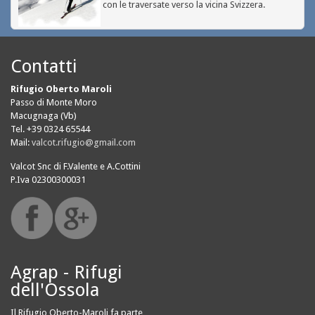
con le traversate verso la vicina Svizzera.
Contatti
Rifugio Oberto Maroli
Passo di Monte Moro
Macugnaga (Vb)
Tel. +39 0324 65544
Mail:
valcot.rifugio@gmail.com
Valcot Snc di F.Valente e A.Cottini
P.Iva 02300300031
Agrap - Rifugi
dell'Ossola
Il Rifugio Oberto-Maroli fa parte