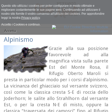
Questo sito utilizza i cookies per poter configurare in modo ottimale e
migliorare costantemente le sue pagine web. Continuando ad utilizzare il
nostro sito fornite il vostro consenso all'utilizzo dei cookies. Per approfondire
leggi la nostra
Privacy policy
.
Accetto i Cookies e continuo.
Accetta
Alpinismo
Grazie alla sua posizione
favorevole ad alla
magnifica vista sulla parete
Est del Monte Rosa, il
Rifugio Oberto Maroli si
presta in particolar modo per i corsi d’alpinismo.
La vicinanza del ghiacciaio sul versante svizzero,
così come la classica cresta S-E di roccia dello
Joderhorn; le salite allo Strahlhorn dal versante
Est, o per la cresta N-E di misto, oppure la
classica “traversata dei camosci” fino al Rifugio