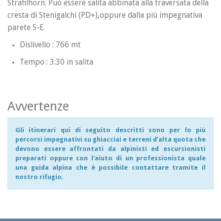
Strahlhorn. Può essere salita abbinata alla traversata della
cresta di Stenigalchi (PD+),oppure dalla più impegnativa
parete S-E.
Dislivello : 766 mt
Tempo : 3:30 in salita
Avvertenze
Gli itinerari qui di seguito descritti sono per lo più
percorsi impegnativi su ghiacciai e terreni d’alta quota che
devono essere affrontati da alpinisti ed escursionisti
preparati oppure con l'aiuto di un professionista quale
una guida alpina che è possibile contattare tramite il
nostro rifugio.